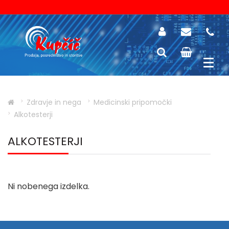
Zdravje in nega
Medicinski pripomočki
Alkotesterji
ALKOTESTERJI
Ni nobenega izdelka.