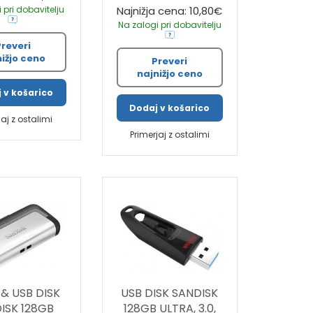
 pri dobavitelju
Najnižja cena: 10,80€
Na zalogi pri dobavitelju
Preveri
nižjo ceno
Preveri
najnižjo ceno
 v košarico
Dodaj v košarico
jaj z ostalimi
Primerjaj z ostalimi
 & USB DISK
USB DISK SANDISK
ISK 128GB
128GB ULTRA, 3.0,