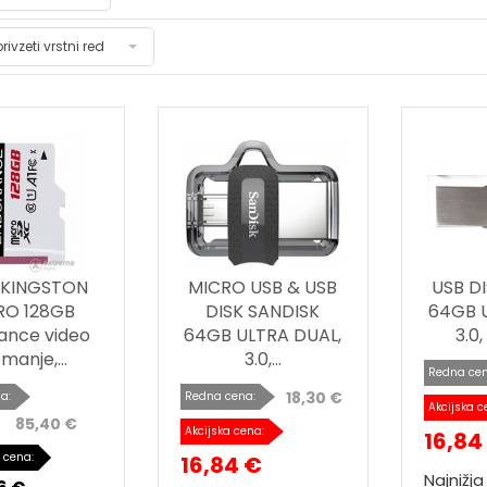
privzeti vrstni red
 KINGSTON
MICRO USB & USB
USB D
RO 128GB
DISK SANDISK
64GB U
ance video
64GB ULTRA DUAL,
3.0,
manje,...
3.0,...
Redna cen
18,30 €
a:
Redna cena:
Akcijska c
85,40 €
Akcijska cena:
16,84
 cena:
16,84 €
Najnižj