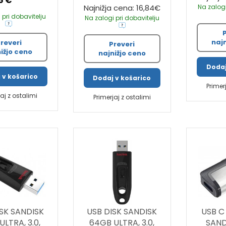
6 €
Najnižja cena: 16,84€
Na zalogi
 pri dobavitelju
Na zalogi pri dobavitelju
naj
reveri
Preveri
ižjo ceno
najnižjo ceno
Dodaj
 v košarico
Dodaj v košarico
Primer
jaj z ostalimi
Primerjaj z ostalimi
SK SANDISK
USB DISK SANDISK
USB C
ULTRA, 3.0,
64GB ULTRA, 3.0,
SAND