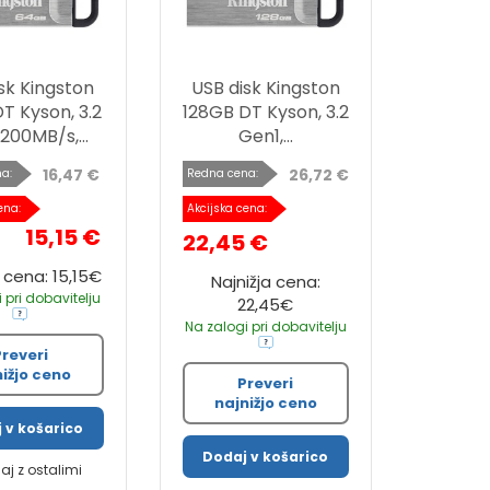
sk Kingston
USB disk Kingston
T Kyson, 3.2
128GB DT Kyson, 3.2
200MB/s,...
Gen1,...
16,47 €
26,72 €
a:
Redna cena:
ena:
Akcijska cena:
15,15 €
22,45 €
a cena: 15,15€
Najnižja cena:
 pri dobavitelju
22,45€
Na zalogi pri dobavitelju
Preveri
nižjo ceno
Preveri
najnižjo ceno
 v košarico
Dodaj v košarico
jaj z ostalimi