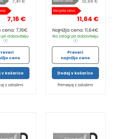
7,81 €
12,69 €
a:
Redna cena:
ena:
Akcijska cena:
7,16 €
11,64 €
a cena: 7,16€
Najnižja cena: 11,64€
 pri dobavitelju
Na zalogi pri dobavitelju
Preveri
Preveri
nižjo ceno
najnižjo ceno
 v košarico
Dodaj v košarico
jaj z ostalimi
Primerjaj z ostalimi