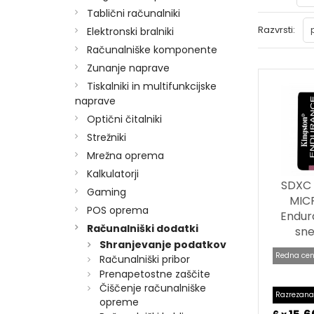
Tablični računalniki
Razvrsti:
Elektronski bralniki
Računalniške komponente
Zunanje naprave
Tiskalniki in multifunkcijske
naprave
Optični čitalniki
Strežniki
Mrežna oprema
Kalkulatorji
SDXC
Gaming
MIC
POS oprema
Endur
Računalniški dodatki
sne
Shranjevanje podatkov
Redna cen
Računalniški pribor
Prenapetostne zaščite
Čiščenje računalniške
Razrezana
opreme