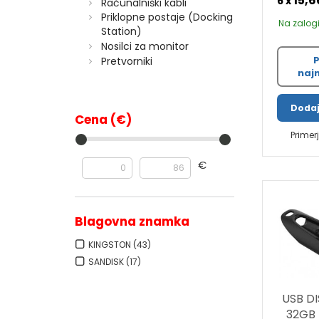
15,6
6 x
Računalniški kabli
Priklopne postaje (Docking
Na zalogi
Station)
Nosilci za monitor
P
Pretvorniki
najn
Dodaj
Cena (€)
Primer
€
Blagovna znamka
KINGSTON
(43)
SANDISK
(17)
USB DI
32GB 