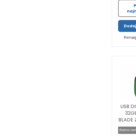
P
najn
Dodaj
Primer
USB DI
32G
BLADE ZE
Redna cen