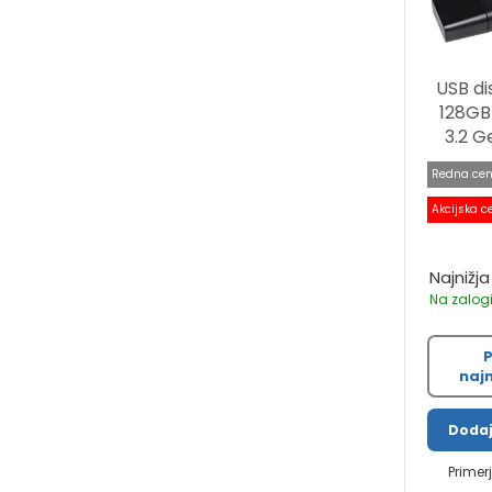
USB di
128GB
3.2 Ge
Redna cen
Akcijska c
Najnižja
Na zalogi
P
najn
Dodaj
Primer