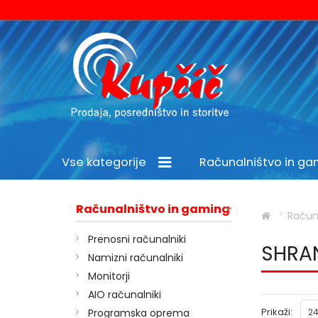
Vse kategorije
Računalništvo in g
Šport in prosti čas
Računalništvo in gaming
Račun
Prenosni računalniki
SHRA
Namizni računalniki
Monitorji
AIO računalniki
Prikaži:
Programska oprema
24