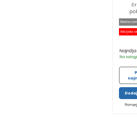
čr
po
Redna cen
Akcijska c
Najnižja
Na zalogi
P
najn
Dodaj
Primer