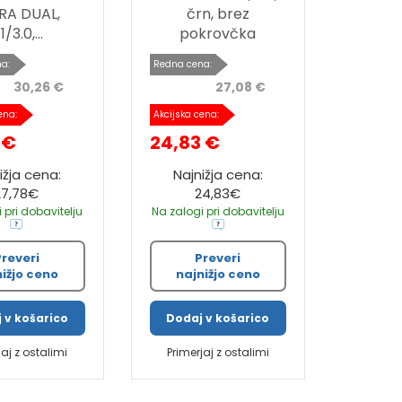
RA DUAL,
črn, brez
1/3.0,...
pokrovčka
a:
Redna cena:
30,26 €
27,08 €
ena:
Akcijska cena:
 €
24,83 €
ižja cena:
Najnižja cena:
27,78€
24,83€
 pri dobavitelju
Na zalogi pri dobavitelju
Preveri
Preveri
nižjo ceno
najnižjo ceno
 v košarico
Dodaj v košarico
jaj z ostalimi
Primerjaj z ostalimi