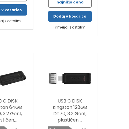
najnižjo ceno
 v košarico
Dodaj v košarico
jaj z ostalimi
Primerjaj z ostalimi
B C DISK
USB C DISK
ston 64GB
Kingston 128GB
 3.2 Gen1,
DT70, 3.2 Gen1,
stičen,...
plastičen,...