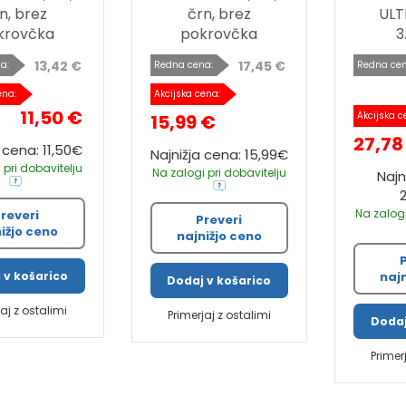
n, brez
črn, brez
ULT
krovčka
pokrovčka
3.
13,42 €
17,45 €
a:
Redna cena:
Redna cen
ena:
Akcijska cena:
11,50 €
Akcijska c
15,99 €
27,78
 cena: 11,50€
Najnižja cena: 15,99€
 pri dobavitelju
Na zalogi pri dobavitelju
Najn
Na zalogi
reveri
Preveri
ižjo ceno
najnižjo ceno
naj
 v košarico
Dodaj v košarico
jaj z ostalimi
Primerjaj z ostalimi
Dodaj
Primer