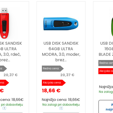
SK SANDISK
USB DISK SANDISK
USB D
B ULTRA
64GB ULTRA
16G
 3.0, rdeč,
MODRA, 3.0, moder,
BLADE Z
brez...
brez...
Redna cen
a:
Redna cena:
Akcijska c
20,37 €
20,37 €
ena:
Akcijska cena:
Najnižj
 €
18,66 €
Na zalogi
 cena: 18,66€
Najnižja cena: 18,66€
 pri dobavitelju
Na zalogi pri dobavitelju
naj