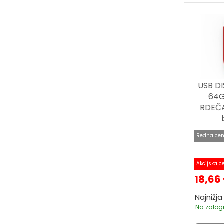
USB DI
64G
RDEČA,
Redna cen
Akcijska c
18,66
Najnižja
Na zalogi