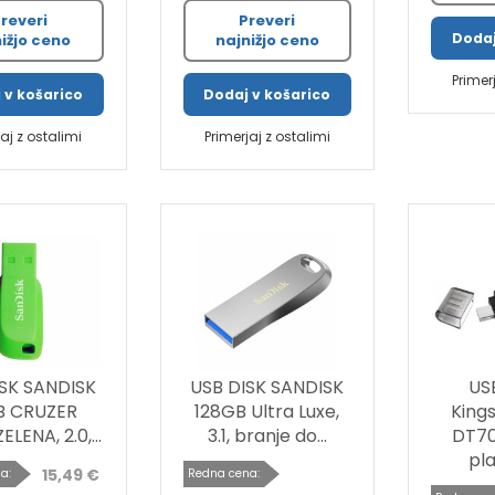
reveri
Preveri
Dodaj
ižjo ceno
najnižjo ceno
Primer
 v košarico
Dodaj v košarico
jaj z ostalimi
Primerjaj z ostalimi
SK SANDISK
USB DISK SANDISK
US
B CRUZER
128GB Ultra Luxe,
King
LENA, 2.0,...
3.1, branje do...
DT70,
pla
15,49 €
a:
Redna cena: