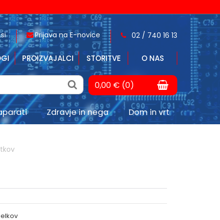
si
Prijava na E-novice
02 / 740 16 13
GI
PROIZVAJALCI
STORITVE
O NAS
0,00 € (0)
aparati
Zdravje in nega
Dom in vrt
tkov
delkov