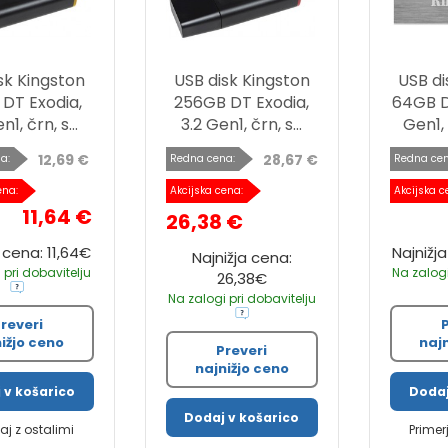
sk Kingston
USB disk Kingston
USB di
 DT Exodia,
256GB DT Exodia,
64GB D
n1, črn, s...
3.2 Gen1, črn, s...
Gen1, 
12,69 €
28,67 €
a:
Redna cena:
Redna cen
ena:
Akcijska cena:
Akcijska c
11,64 €
26,38 €
 cena: 11,64€
Najnižj
Najnižja cena:
 pri dobavitelju
Na zalogi
26,38€
Na zalogi pri dobavitelju
reveri
ižjo ceno
naj
Preveri
najnižjo ceno
 v košarico
Dodaj
Dodaj v košarico
jaj z ostalimi
Primer