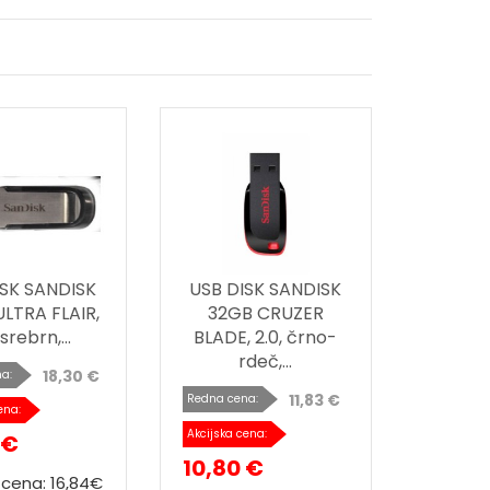
ISK SANDISK
USB DISK SANDISK
LTRA FLAIR,
32GB CRUZER
 srebrn,...
BLADE, 2.0, črno-
rdeč,...
18,30 €
a:
11,83 €
Redna cena:
ena:
Akcijska cena:
 €
10,80 €
a cena: 16,84€