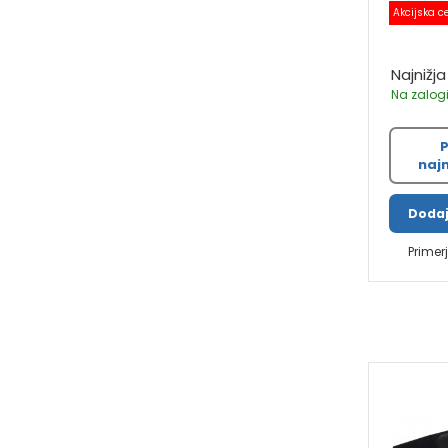
Akcijska c
Najnižja
Na zalogi
P
najn
Dodaj
Primer