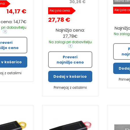
Redna cen
30,26 €
ena:
14,17 €
Akcijska c
Akcijska cena:
27,78 €
 cena: 14,17€
 pri dobavitelju
Najnižj
Najnižja cena:
Na zalogi
27,78€
Na zalogi pri dobavitelju
reveri
ižjo ceno
naj
Preveri
najnižjo ceno
 v košarico
Dodaj
jaj z ostalimi
Dodaj v košarico
Primer
Primerjaj z ostalimi