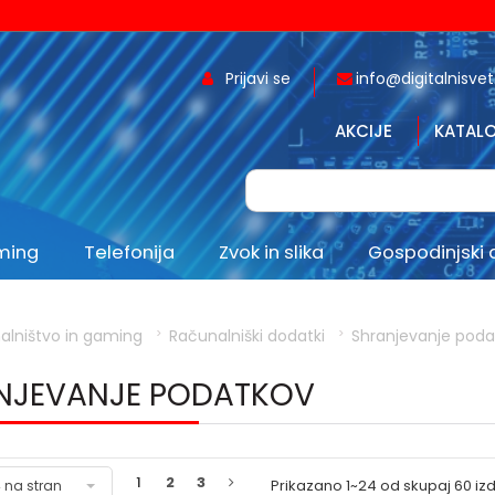
Prijavi se
info@digitalnisvet.
AKCIJE
KATALO
aming
Telefonija
Zvok in slika
Gospodinjski 
alništvo in gaming
Računalniški dodatki
Shranjevanje poda
NJEVANJE PODATKOV
1
2
3
Prikazano
1~24
od skupaj
60
iz
 na stran