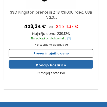
SSD Kingston prenosni 2TB XS1000 rdeč, USB
A 3.2,...
423,34 €
24 x 11,67 €
ali
Najnižja cena: 239,12€
Na zalogi pri dobavitelju
+ Brezplačna dostava
Preveri najnižjo ceno
Dodaj v košarico
Primerjaj z ostalimi