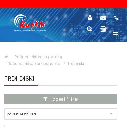
Računalništvo in gaming
Računalniške komponente
Trdi diski
TRDI DISKI
Izberi filtre
privzeti vrstni red