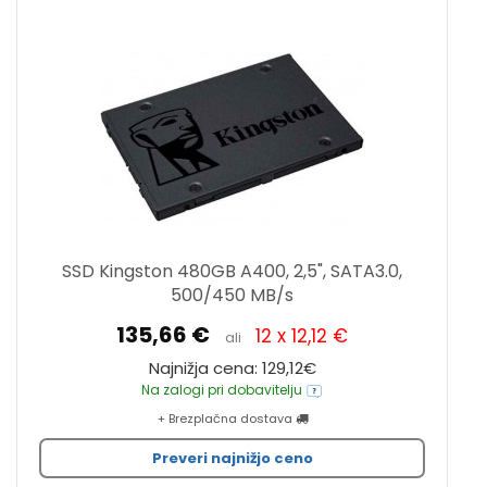
SSD Kingston 480GB A400, 2,5", SATA3.0,
500/450 MB/s
135,66 €
12 x 12,12 €
ali
Najnižja cena: 129,12€
Na zalogi pri dobavitelju
+ Brezplačna dostava
Preveri najnižjo ceno