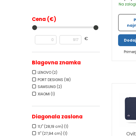
Na zalogi
Cena (€)
P
najn
€
Dodaj
Primer
Blagovna znamka
LENOVO
(2)
PORT DESIGNS
(18)
SAMSUNG
(2)
XIAOMI
(1)
Diagonala zaslona
11,1" (28,19 cm)
(1)
Ovi
11" (27,94 cm)
(1)