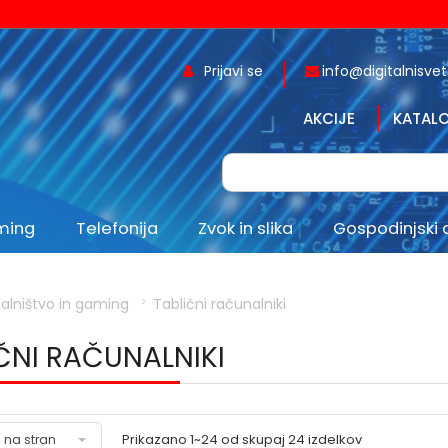
Prijavi se
info@digitalnisvet.
AKCIJE
KATALO
aming
Telefonija
Zvok in slika
Gospodinjski 
alništvo in gaming
Tablični računalniki
ČNI RAČUNALNIKI
Prikazano
1~24
od skupaj
24
izdelkov
 na stran