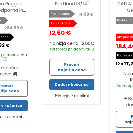
ica Rugged
Portland 13/14"
TAB A1
dporna in...
GR
14,99 €
Redna cena:
a:
Redna cen
Akcijska cena:
284,99 €
12,60 €
 cena:
Akcijska c
Najnižja cena: 12,60€
92 €
184,4
Na zalogi pri dobavitelju
 pri dobavitelju
Razrezana
17,
12 x
Preveri
rezplačna
najnižjo ceno
Najn
stava
1
Dodaj v košarico
reveri
Na zalogi
ižjo ceno
Primerjaj z ostalimi
+ B
do
 v košarico
jaj z ostalimi
naj