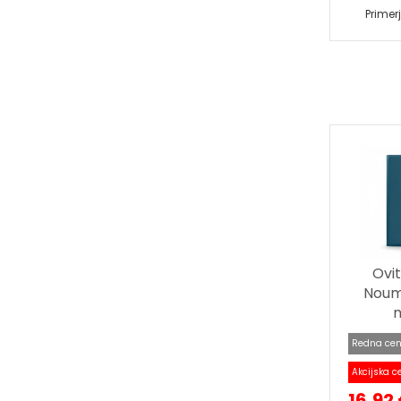
Primer
Ovi
Noume
Redna cen
Akcijska c
16,92