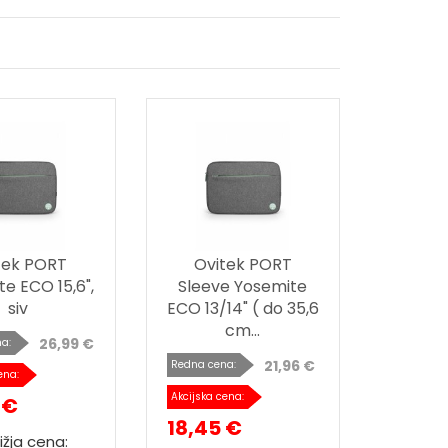
tek PORT
Ovitek PORT
e ECO 15,6",
Sleeve Yosemite
siv
ECO 13/14" ( do 35,6
cm...
26,99 €
a:
21,96 €
Redna cena:
ena:
Akcijska cena:
 €
18,45 €
ižja cena: