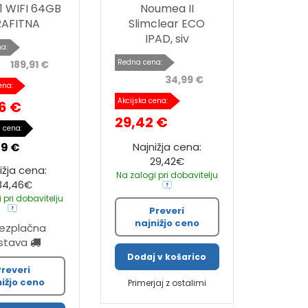
1 WIFI 64GB
Noumea II
AFITNA
Slimclear ECO
IPAD, siv
a:
Redna cena:
189,91 €
34,99 €
ena:
Akcijska cena:
6 €
29,42 €
 cena:
29 €
Najnižja cena:
29,42€
ižja cena:
Na zalogi pri dobavitelju
84,46€
 pri dobavitelju
Preveri
najnižjo ceno
rezplačna
stava
Dodaj v košarico
Preveri
nižjo ceno
Primerjaj z ostalimi