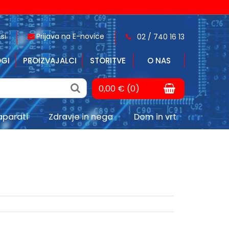
si
Prijava na E-novice
02 / 740 16 13
GI
PROIZVAJALCI
STORITVE
O NAS
0,00 € (0)
aparati
Zdravje in nega
Dom in vrt