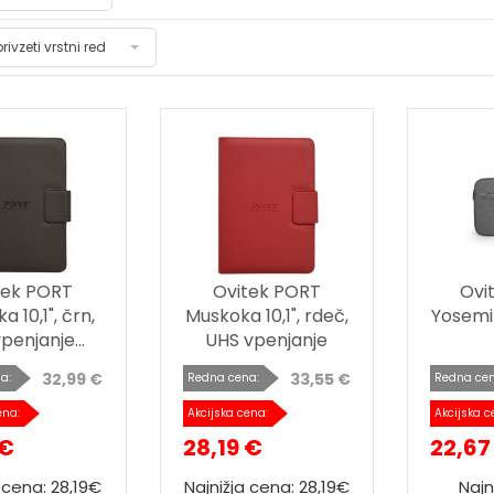
privzeti vrstni red
tek PORT
Ovitek PORT
Ovi
 10,1", črn,
Muskoka 10,1", rdeč,
Yosemit
penjanje...
UHS vpenjanje
32,99 €
33,55 €
a:
Redna cena:
Redna cen
ena:
Akcijska cena:
Akcijska c
 €
28,19 €
22,67
 cena: 28,19€
Najnižja cena: 28,19€
Najn