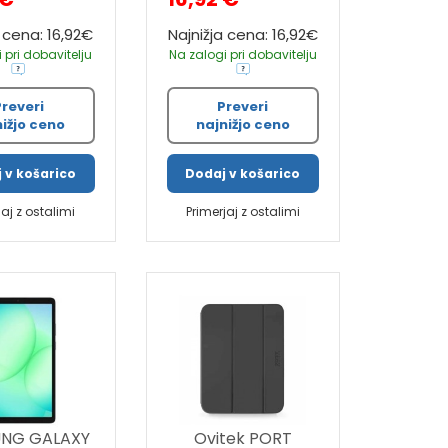
a cena: 16,92€
Najnižja cena: 16,92€
 pri dobavitelju
Na zalogi pri dobavitelju
Preveri
Preveri
nižjo ceno
najnižjo ceno
 v košarico
Dodaj v košarico
jaj z ostalimi
Primerjaj z ostalimi
NG GALAXY
Ovitek PORT