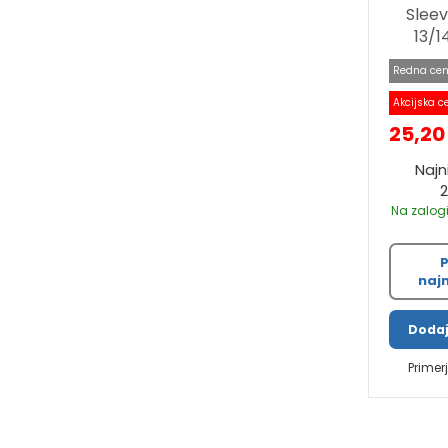
Sleev
13/1
Redna cen
Akcijska c
25,20
Najn
Na zalogi
P
najn
Dodaj
Primer