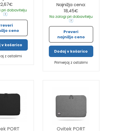
22,67€
Najnižja cena:
 pri dobavitelju
18,45€
Na zalogi pri dobavitelju
Preveri
nižjo ceno
Preveri
najnižjo ceno
 v košarico
Dodaj v košarico
jaj z ostalimi
Primerjaj z ostalimi
tek PORT
Ovitek PORT