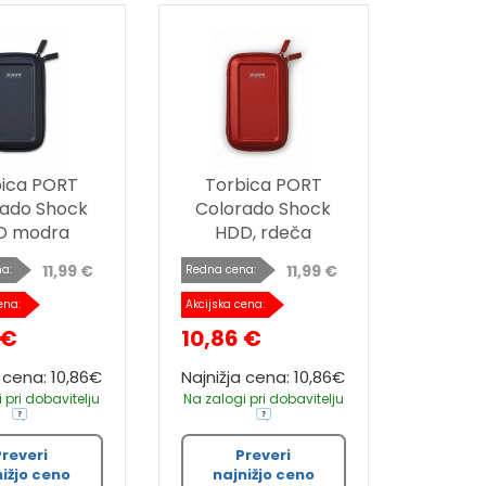
bica PORT
Torbica PORT
rado Shock
Colorado Shock
D modra
HDD, rdeča
11,99 €
11,99 €
a:
Redna cena:
ena:
Akcijska cena:
 €
10,86 €
a cena: 10,86€
Najnižja cena: 10,86€
 pri dobavitelju
Na zalogi pri dobavitelju
Preveri
Preveri
nižjo ceno
najnižjo ceno