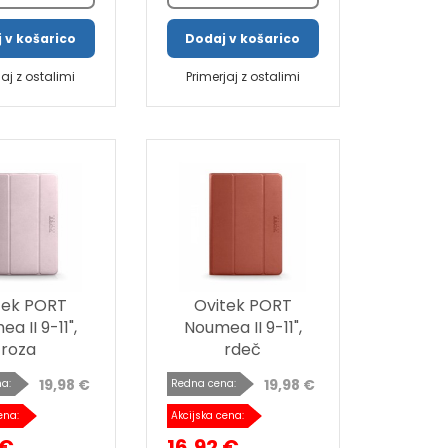
 v košarico
Dodaj v košarico
jaj z ostalimi
Primerjaj z ostalimi
tek PORT
Ovitek PORT
a II 9-11",
Noumea II 9-11",
roza
rdeč
19,98 €
19,98 €
a:
Redna cena:
ena:
Akcijska cena:
 €
16,92 €