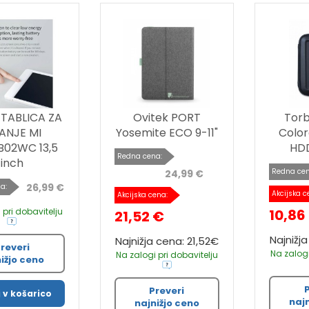
 TABLICA ZA
Ovitek PORT
Tor
SANJE MI
Yosemite ECO 9-11"
Colo
02WC 13,5
HD
Redna cena:
inch
Redna cen
24,99 €
26,99 €
a:
Akcijska c
Akcijska cena:
 pri dobavitelju
10,86
21,52 €
Najnižj
Najnižja cena: 21,52€
reveri
Na zalogi
Na zalogi pri dobavitelju
ižjo ceno
Preveri
 v košarico
naj
najnižjo ceno