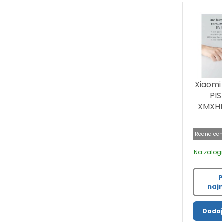
Xiaomi
PI
XMXHB
Redna cen
Na zalogi
P
najn
Dodaj