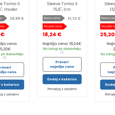
e Torino II
Sleeve Torino II
Sleev
4", moder
15,6", črn
13
29,99 €
21,72 €
a:
Redna cena:
Redna cen
ena:
Akcijska cena:
Akcijska c
 €
18,24 €
25,20
ižja cena:
Najnižja cena: 18,24€
Najn
25,20€
Na zalogi pri dobavitelju
 pri dobavitelju
Na zalogi
Preveri
najnižjo ceno
reveri
ižjo ceno
naj
Dodaj v košarico
 v košarico
Dodaj
Primerjaj z ostalimi
jaj z ostalimi
Primer