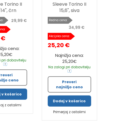
e Torino II
Sleeve Torino II
/14", črn
15,6", siva
29,99 €
a:
Redna cena:
34,99 €
ena:
Akcijska cena:
 €
25,20 €
ižja cena:
25,20€
Najnižja cena:
 pri dobavitelju
25,20€
Na zalogi pri dobavitelju
Preveri
nižjo ceno
Preveri
najnižjo ceno
 v košarico
Dodaj v košarico
jaj z ostalimi
Primerjaj z ostalimi