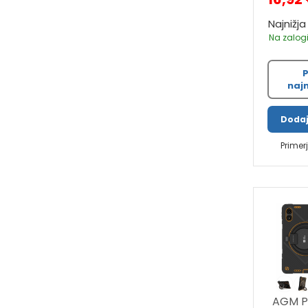
Najnižja
Na zalogi
P
najn
Dodaj
Primer
AGM Pa