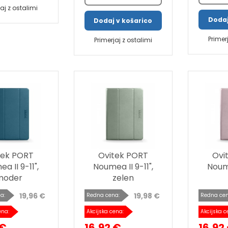
jaj z ostalimi
Dodaj
Dodaj v košarico
Primer
Primerjaj z ostalimi
tek PORT
Ovitek PORT
Ovi
a II 9-11",
Noumea II 9-11",
Noume
moder
zelen
19,96 €
19,98 €
a:
Redna cena:
Redna cen
ena:
Akcijska cena:
Akcijska c
 €
16,92 €
16,92