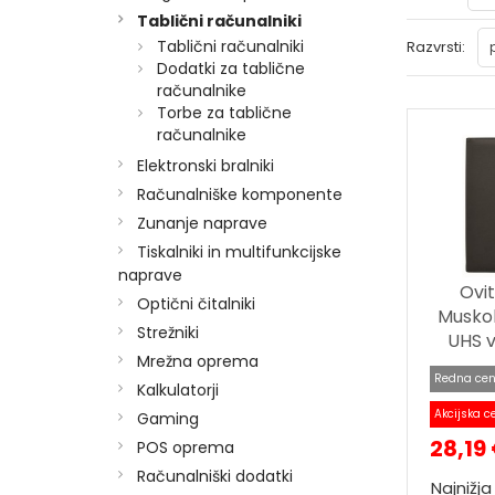
Tablični računalniki
Tablični računalniki
Razvrsti:
Dodatki za tablične
računalnike
Torbe za tablične
računalnike
Elektronski bralniki
Računalniške komponente
Zunanje naprave
Tiskalniki in multifunkcijske
naprave
Ovi
Optični čitalniki
Muskoka
Strežniki
UHS v
Mrežna oprema
Redna cen
Kalkulatorji
Akcijska c
Gaming
28,19
POS oprema
Računalniški dodatki
Najnižja