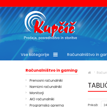
Vse kategorije
Računalništvo in g
Šport in prosti čas
Računalništvo in gaming
Račun
Prenosni računalniki
TABLI
Namizni računalniki
Monitorji
AIO računalniki
Prikaži:
Programska oprema
24