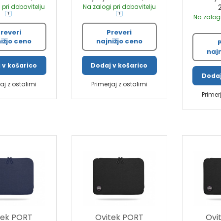
 pri dobavitelju
Na zalogi pri dobavitelju
Na zalogi
reveri
Preveri
ižjo ceno
najnižjo ceno
naj
 v košarico
Dodaj v košarico
Dodaj
jaj z ostalimi
Primerjaj z ostalimi
Primer
tek PORT
Ovitek PORT
Ovi