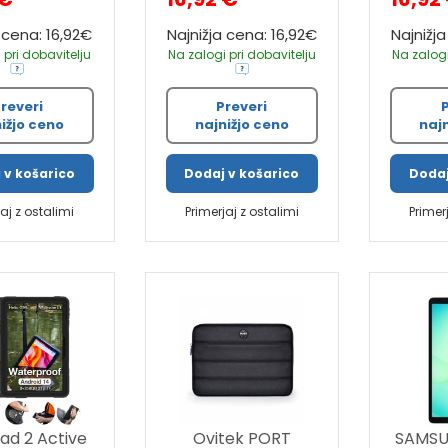
 cena: 16,92€
Najnižja cena: 16,92€
Najnižj
 pri dobavitelju
Na zalogi pri dobavitelju
Na zalogi
reveri
Preveri
ižjo ceno
najnižjo ceno
naj
 v košarico
Dodaj v košarico
Dodaj
jaj z ostalimi
Primerjaj z ostalimi
Primer
d 2 Active
Ovitek PORT
SAMSU