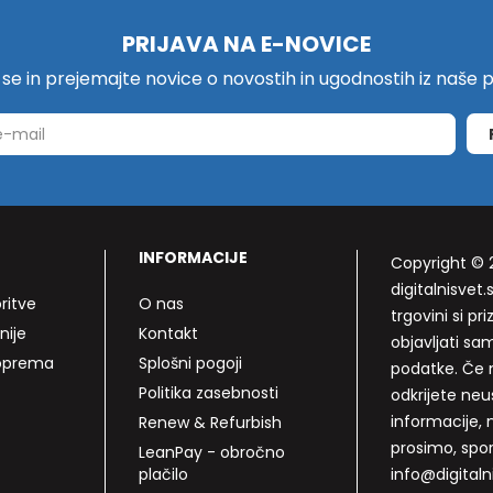
PRIJAVA NA E-NOVICE
e se in prejemajte novice o novostih in ugodnostih iz naše
INFORMACIJE
Copyright © 
digitalnisvet.s
ritve
O nas
trgovini si p
nije
Kontakt
objavljati sa
 oprema
Splošni pogoji
podatke. Če n
Politika zasebnosti
odkrijete neu
informacije, 
Renew & Refurbish
prosimo, spo
LeanPay - obročno
plačilo
info@digitalni