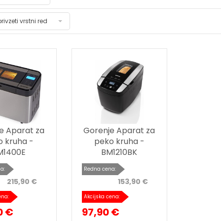
privzeti vrstni red
e Aparat za
Gorenje Aparat za
o kruha -
peko kruha -
M1400E
BM1210BK
a:
Redna cena:
215,90 €
153,90 €
ena:
Akcijska cena:
0 €
97,90 €