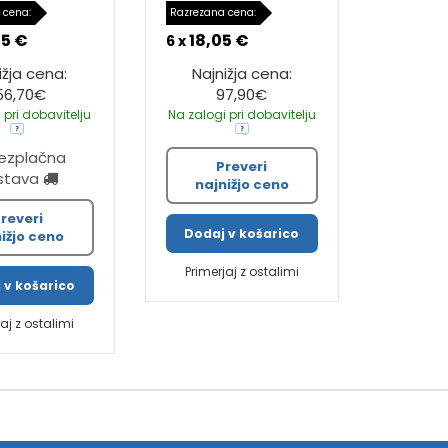
 cena:
Razrezana cena:
75 €
18,05 €
6 x
ižja cena:
Najnižja cena:
56,70€
97,90€
 pri dobavitelju
Na zalogi pri dobavitelju
rezplačna
Preveri
stava
najnižjo ceno
reveri
Dodaj v košarico
ižjo ceno
Primerjaj z ostalimi
 v košarico
jaj z ostalimi