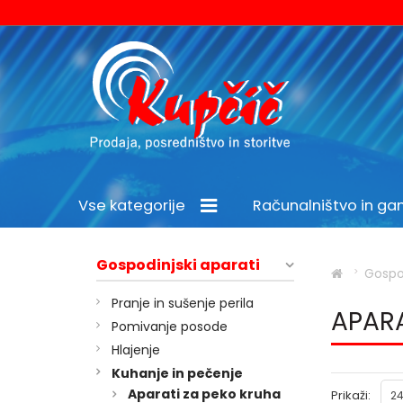
Vse kategorije
Računalništvo in g
Šport in prosti čas
Gospodinjski aparati
Gospod
Pranje in sušenje perila
APARA
Pomivanje posode
Hlajenje
Kuhanje in pečenje
Aparati za peko kruha
Prikaži:
24