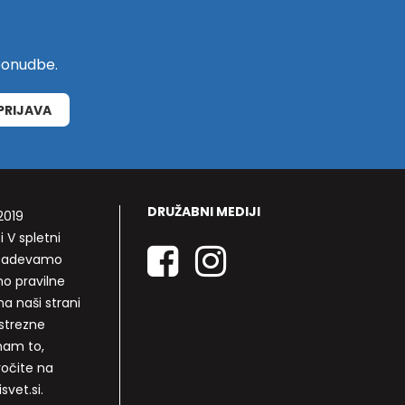
 ponudbe.
PRIJAVA
DRUŽABNI MEDIJI
2019
i V spletni
rizadevamo
mo pravilne
a naši strani
strezne
nam to,
ročite na
svet.si.