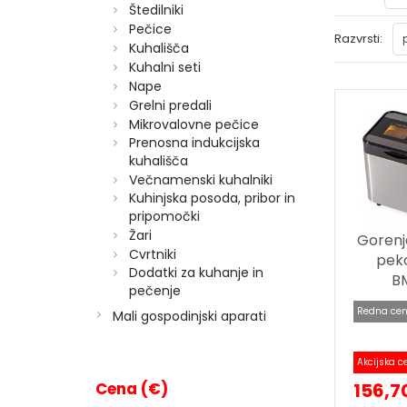
Štedilniki
Pečice
Razvrsti:
Kuhališča
Kuhalni seti
Nape
Grelni predali
Mikrovalovne pečice
Prenosna indukcijska
kuhališča
Večnamenski kuhalniki
Kuhinjska posoda, pribor in
pripomočki
Žari
Gorenj
Cvrtniki
pek
Dodatki za kuhanje in
B
pečenje
Redna cen
Mali gospodinjski aparati
Akcijska c
Cena (€)
156,7