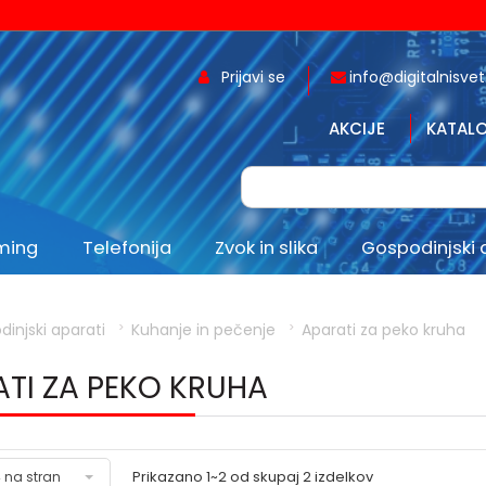
Prijavi se
info@digitalnisvet.
AKCIJE
KATALO
aming
Telefonija
Zvok in slika
Gospodinjski 
injski aparati
Kuhanje in pečenje
Aparati za peko kruha
TI ZA PEKO KRUHA
Prikazano
1~2
od skupaj
2
izdelkov
 na stran