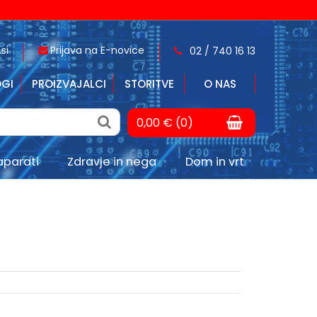
si
Prijava na E-novice
02 / 740 16 13
GI
PROIZVAJALCI
STORITVE
O NAS
0,00 € (0)
aparati
Zdravje in nega
Dom in vrt