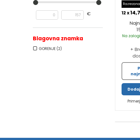
Razrezana
14,
12 x
€
Najn
1
Na zalogi
Blagovna znamka
+ B
GORENJE
(2)
do
P
najn
Dodaj
Primer