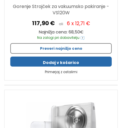
Gorenje Strojček za vakuumsko pakiranje -
VS120W
117,90 €
6 x 12,71 €
ali
Najnižja cena: 68,50€
Na zalogi pri dobavitelju
Preveri najnižjo ceno
Dodaj v košarico
Primerjaj z ostalimi