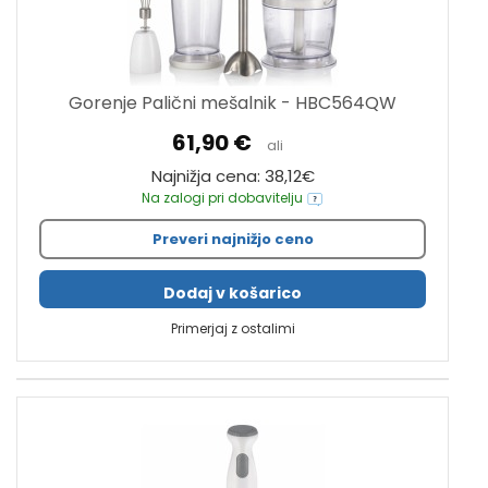
Gorenje Palični mešalnik - HBC564QW
61,90 €
ali
Najnižja cena: 38,12€
Na zalogi pri dobavitelju
Preveri najnižjo ceno
Dodaj v košarico
Primerjaj z ostalimi