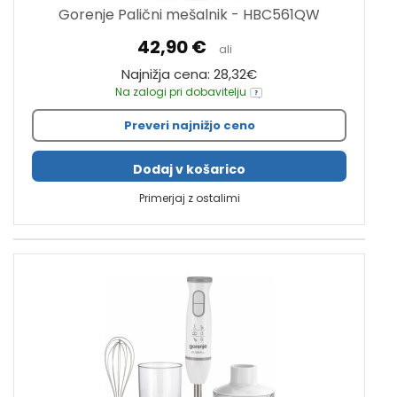
Gorenje Palični mešalnik - HBC561QW
42,90 €
ali
Najnižja cena: 28,32€
Na zalogi pri dobavitelju
Preveri najnižjo ceno
Dodaj v košarico
Primerjaj z ostalimi