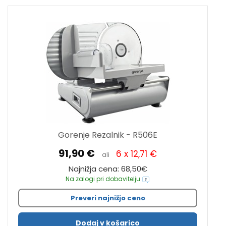
Gorenje Rezalnik - R506E
91,90 €
6 x 12,71 €
ali
Najnižja cena: 68,50€
Na zalogi pri dobavitelju
Preveri najnižjo ceno
Dodaj v košarico