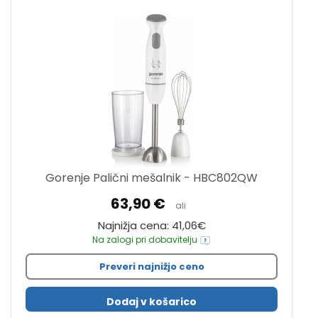
Gorenje Palični mešalnik - HBC802QW
63,90 €
ali
Najnižja cena: 41,06€
Na zalogi pri dobavitelju
Preveri najnižjo ceno
Dodaj v košarico