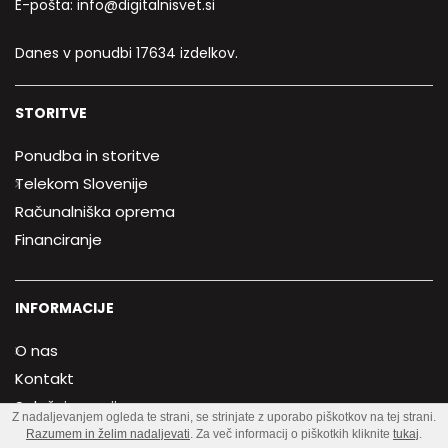
E-pošta:
info@digitalnisvet.si
Danes v ponudbi 17634 izdelkov.
STORITVE
Ponudba in storitve
Telekom Slovenije
Računalniška oprema
Financiranje
INFORMACIJE
O nas
Kontakt
Splošni pogoji
Z nadaljevanjem ogleda te strani, se strinjate z uporabo piškotkov na tej strani.
Politika zasebnosti
Razumem in želim nadaljevati
. Za več informacij o piškotkih kliknite
tukaj
.