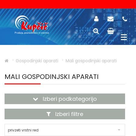
Gospodinjski aparati
Mali gospodinjski aparati
MALI GOSPODINJSKI APARATI
Izberi podkategorijo
Izberi filtre
privzeti vrstni red