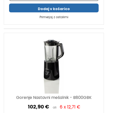
Dodaj v košarico
Primerjaj z ostalimi
Gorenje Nastavni mešalnik - B800GBK
102,90 €
6 x 12,71 €
ali