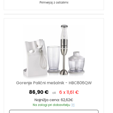
Primerjaj z ostalimi
Gorenje Palični mešalnik - HBC806QW
86,90 €
6 x 11,61 €
ali
Najnižja cena: 62,62€
Na zalogi pri dobavitelju