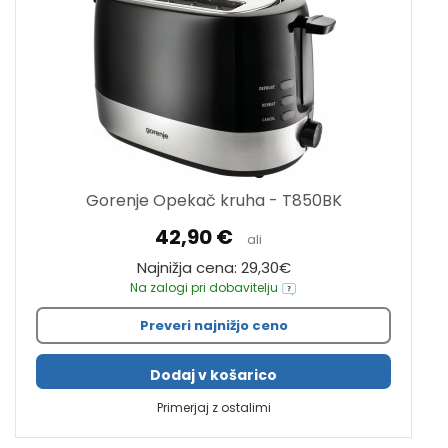
Gorenje Opekač kruha - T850BK
42,90 €
ali
Najnižja cena: 29,30€
Na zalogi pri dobavitelju
Preveri najnižjo ceno
Dodaj v košarico
Primerjaj z ostalimi