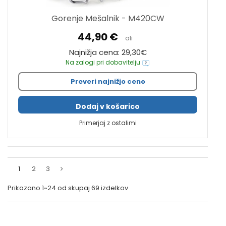
Gorenje Mešalnik - M420CW
44,90 €
ali
Najnižja cena: 29,30€
Na zalogi pri dobavitelju
Preveri najnižjo ceno
Dodaj v košarico
Primerjaj z ostalimi
1
2
3
Prikazano
1~24
od skupaj
69
izdelkov