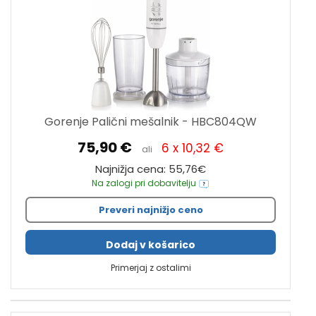
Gorenje Palični mešalnik - HBC804QW
75,90 €
6 x 10,32 €
ali
Najnižja cena: 55,76€
Na zalogi pri dobavitelju
Preveri najnižjo ceno
Dodaj v košarico
Primerjaj z ostalimi