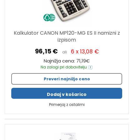
Kalkulator CANON MP120-MG ES II namizni z
izpisom
96,15 €
6 x 13,08 €
ali
Najnižja cena: 71,19€
Na zalogi pri dobavitelju
Preveri najnižjo ceno
Dodaj v košarico
Primerjaj z ostalimi