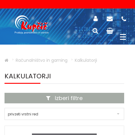
Računalništvo in gaming
Kalkulatorji
KALKULATORJI
Izberi filtre
privzeti vrstni red