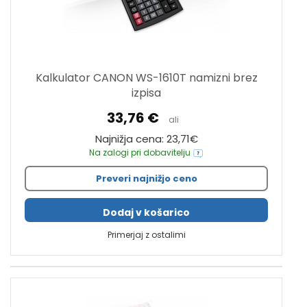
Kalkulator CANON WS-1610T namizni brez
izpisa
33,76 €
ali
Najnižja cena: 23,71€
Na zalogi pri dobavitelju
Preveri najnižjo ceno
Dodaj v košarico
Primerjaj z ostalimi