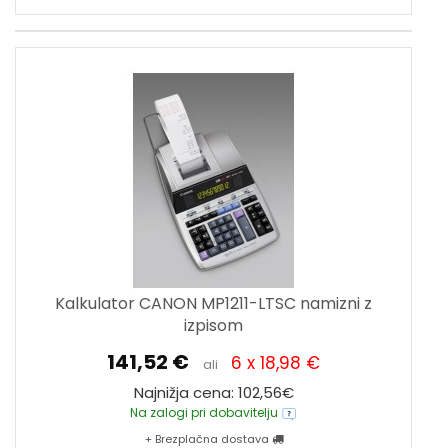
Kalkulator CANON MP1211-LTSC namizni z
izpisom
141,52 €
6 x 18,98 €
ali
Najnižja cena: 102,56€
Na zalogi pri dobavitelju
+ Brezplačna dostava