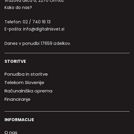
Vrazova ulica 6, 2270 Ormož
Kako do nas?
Telefon:
02 / 740 16 13
E-pošta:
info@digitalnisvet.si
Danes v ponudbi 17659 izdelkov.
STORITVE
Ponudba in storitve
Telekom Slovenije
Računalniška oprema
Financiranje
INFORMACIJE
O nas