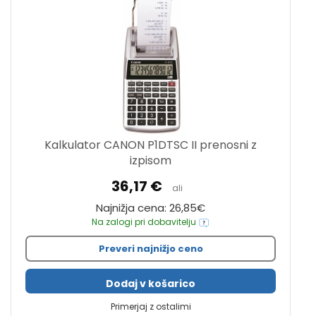
Kalkulator CANON P1DTSC II prenosni z
izpisom
36,17 €
ali
Najnižja cena: 26,85€
Na zalogi pri dobavitelju
Preveri najnižjo ceno
Dodaj v košarico
Primerjaj z ostalimi