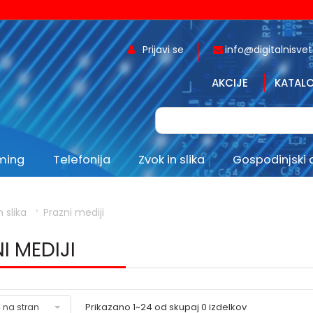
Prijavi se
info@digitalnisvet.
AKCIJE
KATALO
aming
Telefonija
Zvok in slika
Gospodinjski 
n slika
Prazni mediji
I MEDIJI
Prikazano
1~24
od skupaj
0
izdelkov
 na stran