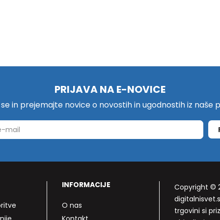
PRIJAVA NA E-NOVICE
e se in prejemajte novice o novostih in ugodnostih iz naše
INFORMACIJE
Copyright © 
digitalnisvet.s
ritve
O nas
trgovini si p
nije
Kontakt