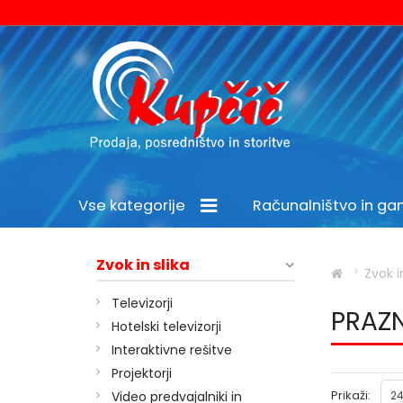
Vse kategorije
Računalništvo in g
Šport in prosti čas
Zvok in slika
Zvok i
Televizorji
PRAZN
Hotelski televizorji
Interaktivne rešitve
Projektorji
Prikaži:
Video predvajalniki in
24