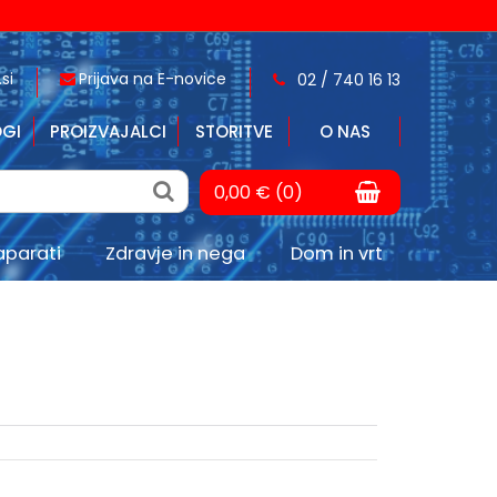
si
Prijava na E-novice
02 / 740 16 13
GI
PROIZVAJALCI
STORITVE
O NAS
0,00 € (0)
aparati
Zdravje in nega
Dom in vrt