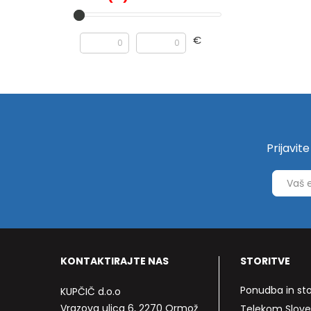
€
Prijavit
KONTAKTIRAJTE NAS
STORITVE
Ponudba in sto
KUPČIČ d.o.o
Vrazova ulica 6, 2270 Ormož
Telekom Slove