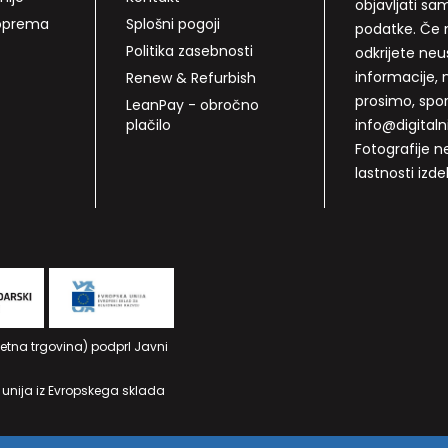
objavljati sa
 oprema
Splošni pogoji
podatke. Če n
Politika zasebnosti
odkrijete neu
informacije, 
Renew & Refurbish
prosimo, spo
LeanPay - obročno
plačilo
info@digitalni
Fotografije n
lastnosti izde
letna trgovina) podprl Javni
 unija iz Evropskega sklada