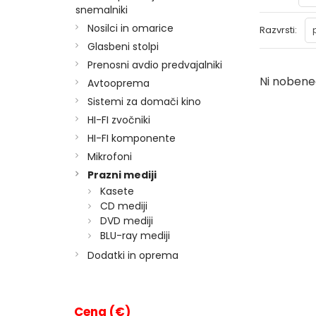
snemalniki
Nosilci in omarice
Razvrsti:
Glasbeni stolpi
Prenosni avdio predvajalniki
Ni nobeneg
Avtooprema
Sistemi za domači kino
HI-FI zvočniki
HI-FI komponente
Mikrofoni
Prazni mediji
Kasete
CD mediji
DVD mediji
BLU-ray mediji
Dodatki in oprema
Cena (€)