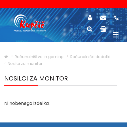
Računalništvo in gaming
Računalniški dodatki
Nosilci za monitor
NOSILCI ZA MONITOR
Ni nobenega izdelka.