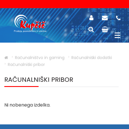
Računalništvo in gaming
Računalniški dodatki
Računalniški pribor
RAČUNALNIŠKI PRIBOR
Ni nobenega izdelka.