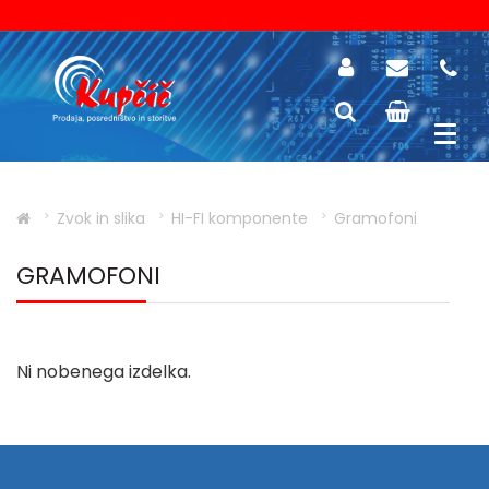
Zvok in slika
HI-FI komponente
Gramofoni
GRAMOFONI
Ni nobenega izdelka.