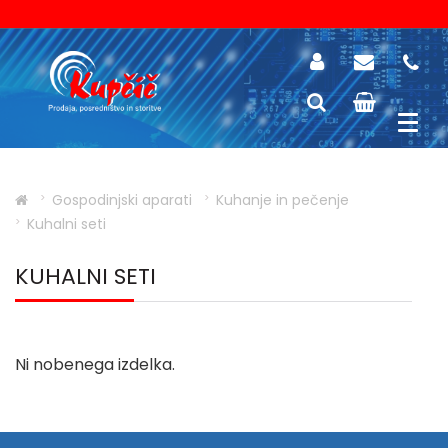
Gospodinjski aparati
Kuhanje in pečenje
Kuhalni seti
KUHALNI SETI
Ni nobenega izdelka.