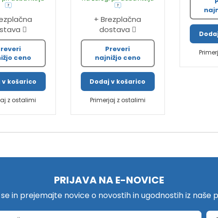
naj
rezplačna
+ Brezplačna
stava
dostava
Dodaj
reveri
Preveri
Primer
ižjo ceno
najnižjo ceno
 v košarico
Dodaj v košarico
jaj z ostalimi
Primerjaj z ostalimi
PRIJAVA NA E-NOVICE
e se in prejemajte novice o novostih in ugodnostih iz naše