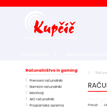
Vse kategorije
Računalništvo in ga
Šport in prosti čas
Računalništvo in gaming
Računa
Prenosni računalniki
RAČU
Namizni računalniki
Monitorji
AIO računalniki
Prikaži:
Programska oprema
24