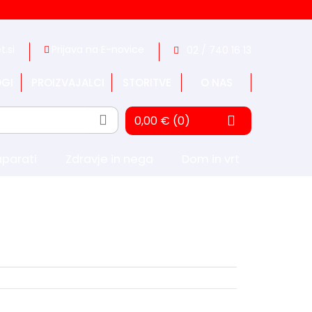
t.si
Prijava na E-novice
02 / 740 16 13
GI
PROIZVAJALCI
STORITVE
O NAS
0,00 € (0)
aparati
Zdravje in nega
Dom in vrt