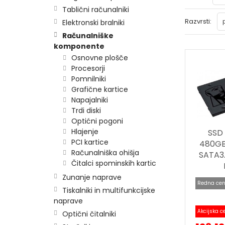
Tablični računalniki
Razvrsti:
Elektronski bralniki
Računalniške
komponente
Osnovne plošče
Procesorji
Pomnilniki
Grafične kartice
Napajalniki
Trdi diski
Optićni pogoni
Hlajenje
SSD
PCI kartice
480GB 
Računalniška ohišja
SATA3.
Čitalci spominskih kartic
Zunanje naprave
Redna cen
Tiskalniki in multifunkcijske
naprave
Akcijska c
Optični čitalniki