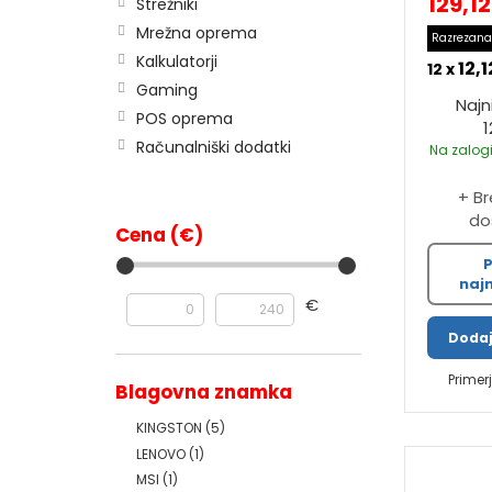
129,1
Strežniki
Mrežna oprema
Razrezana
Kalkulatorji
12,1
12 x
Gaming
Najn
POS oprema
1
Računalniški dodatki
Na zalogi
+ B
do
Cena (€)
P
najn
€
Dodaj
Primer
Blagovna znamka
KINGSTON
(5)
LENOVO
(1)
MSI
(1)