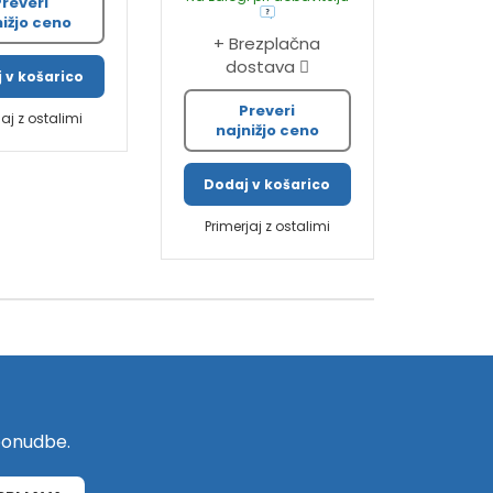
Preveri
nižjo ceno
+ Brezplačna
dostava
 v košarico
Preveri
jaj z ostalimi
najnižjo ceno
Dodaj v košarico
Primerjaj z ostalimi
 ponudbe.