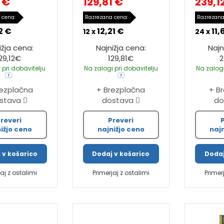
2 €
129,81 €
239,1
 cena:
Razrezana cena:
Razrezana
2 €
12,21 €
11,
12 x
24 x
ižja cena:
Najnižja cena:
Najn
29,12€
129,81€
2
 pri dobavitelju
Na zalogi pri dobavitelju
Na zalogi
rezplačna
+ Brezplačna
+ B
stava
dostava
do
reveri
Preveri
ižjo ceno
najnižjo ceno
naj
 v košarico
Dodaj v košarico
Dodaj
jaj z ostalimi
Primerjaj z ostalimi
Primer