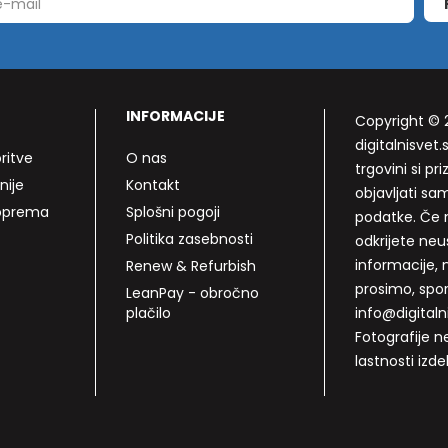
INFORMACIJE
Copyright © 
digitalnisvet.s
ritve
O nas
trgovini si p
nije
Kontakt
objavljati sa
 oprema
Splošni pogoji
podatke. Če n
Politika zasebnosti
odkrijete neu
informacije, 
Renew & Refurbish
prosimo, spo
LeanPay - obročno
plačilo
info@digitalni
Fotografije n
lastnosti izde