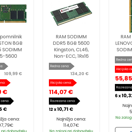
pomnilnik
RAM SODIMM
RAM 
STON 8GB
DDR5 8GB 5600
LENOV
5 SODIMM
Kingston, CL46,
SODIM
5-5600
Non-ECC, 1Rx16
Redna cen
a:
Redna cena:
Akcijska c
109,99 €
134,20 €
55,85
ena:
Akcijska cena:
Razrezana
9 €
114,07 €
10,3
6 x
 cena:
Razrezana cena:
Najn
15 €
10,71 €
12 x
Na zalogi
ižja cena:
Najnižja cena:
07,79€
114,07€
 pri dobavitelju
Na zalogi pri dobavitelju