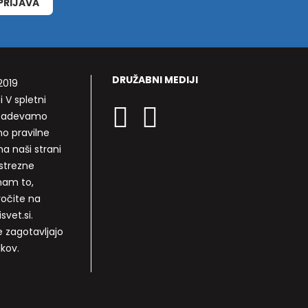
PRIJAVA
DRUŽABNI MEDIJI
2019
i V spletni
rizadevamo
mo pravilne
a naši strani
strezne
nam to,
ročite na
svet.si.
e zagotavljajo
lkov.