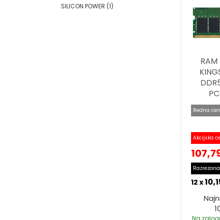
SILICON POWER
(1)
RAM 
KING
DDR
PC
Redna cen
Akcijska c
107,7
Razrezana
10,
12 x
Najn
1
Na zalogi