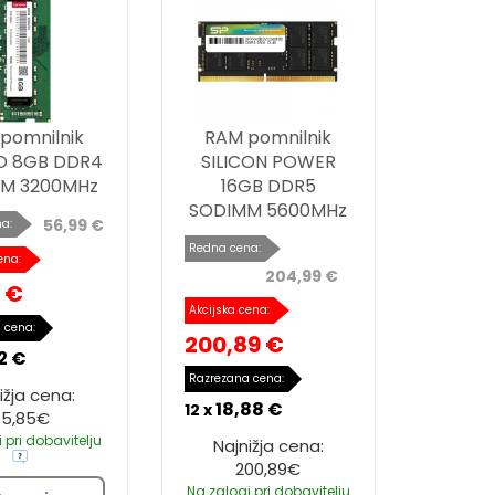
pomnilnik
RAM pomnilnik
O 8GB DDR4
SILICON POWER
M 3200MHz
16GB DDR5
SODIMM 5600MHz
56,99 €
a:
Redna cena:
ena:
204,99 €
 €
Akcijska cena:
 cena:
200,89 €
2 €
Razrezana cena:
ižja cena:
18,88 €
12 x
55,85€
 pri dobavitelju
Najnižja cena:
200,89€
Na zalogi pri dobavitelju