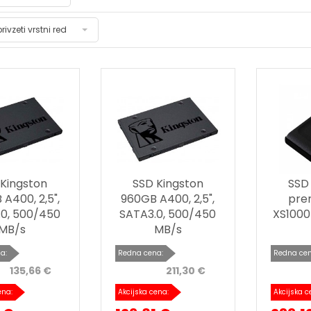
privzeti vrstni red
 Kingston
SSD Kingston
SSD
A400, 2,5",
960GB A400, 2,5",
pre
0, 500/450
SATA3.0, 500/450
XS1000
MB/s
MB/s
a:
Redna cena:
Redna cen
135,66 €
211,30 €
ena:
Akcijska cena:
Akcijska c