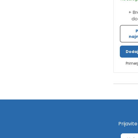
+ B
do
P
najn
Dodaj
Primer
Prijavit