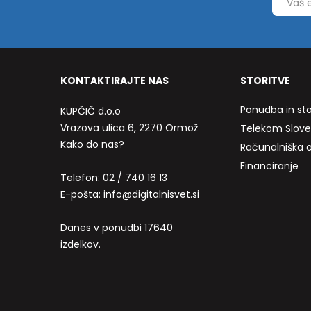
KONTAKTIRAJTE NAS
STORITVE
Ponudba in sto
KUPČIČ d.o.o
Vrazova ulica 6, 2270 Ormož
Telekom Slove
Kako do nas?
Računalniška
Financiranje
Telefon:
02 / 740 16 13
E-pošta:
info@digitalnisvet.si
Danes v ponudbi 17640
izdelkov.