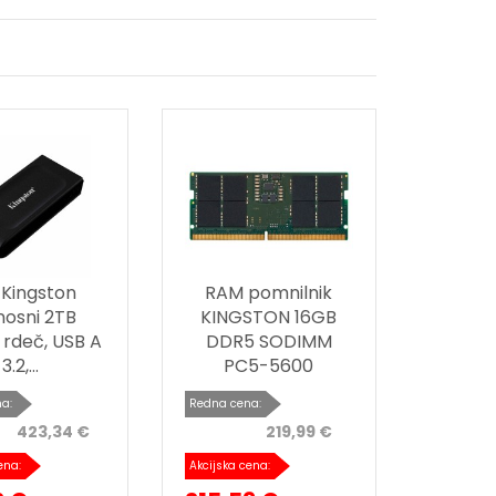
 Kingston
RAM pomnilnik
nosni 2TB
KINGSTON 16GB
 rdeč, USB A
DDR5 SODIMM
3.2,...
PC5-5600
a:
Redna cena:
423,34 €
219,99 €
ena:
Akcijska cena: