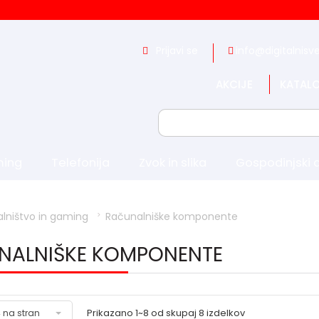
Prijavi se
info@digitalnisve
AKCIJE
KATALO
ming
Telefonija
Zvok in slika
Gospodinjski 
lništvo in gaming
Računalniške komponente
NALNIŠKE KOMPONENTE
Prikazano
1~8
od skupaj
8
izdelkov
 na stran