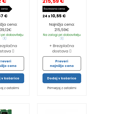
2 €
215,59 €
 cena:
Razrezana cena:
67 €
10,55 €
24 x
ižja cena:
Najnižja cena:
39,12€
215,59€
 pri dobavitelju
Na zalogi pri dobavitelju
rezplačna
+ Brezplačna
stava
dostava
Preveri
Preveri
nižjo ceno
najnižjo ceno
 v košarico
Dodaj v košarico
jaj z ostalimi
Primerjaj z ostalimi